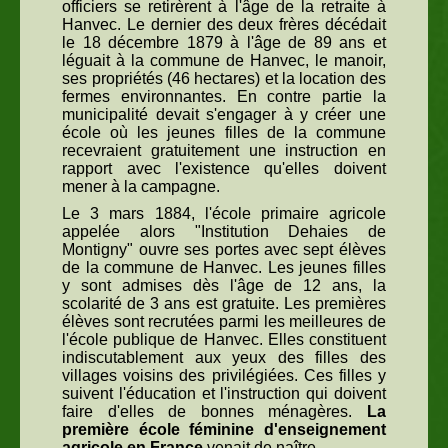
officiers se retirèrent à l'âge de la retraite à
Hanvec. Le dernier des deux frères décédait
le 18 décembre 1879 à l'âge de 89 ans et
léguait à la commune de Hanvec, le manoir,
ses propriétés (46 hectares) et la location des
fermes environnantes. En contre partie la
municipalité devait s'engager à y créer une
école où les jeunes filles de la commune
recevraient gratuitement une instruction en
rapport avec l'existence qu'elles doivent
mener à la campagne.
Le 3 mars 1884, l'école primaire agricole
appelée alors "Institution Dehaies de
Montigny" ouvre ses portes avec sept élèves
de la commune de Hanvec. Les jeunes filles
y sont admises dès l'âge de 12 ans, la
scolarité de 3 ans est gratuite. Les premières
élèves sont recrutées parmi les meilleures de
l'école publique de Hanvec. Elles constituent
indiscutablement aux yeux des filles des
villages voisins des privilégiées. Ces filles y
suivent l'éducation et l'instruction qui doivent
faire d'elles de bonnes ménagères.
La
première école féminine d'enseignement
agricole en France
venait de naître.