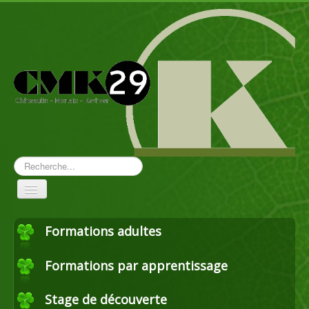
Rechercher
Toggle
Navigation
Formations adultes
Aménagement paysager
Formations par apprentissage
Travaux forestiers
Stage de découverte