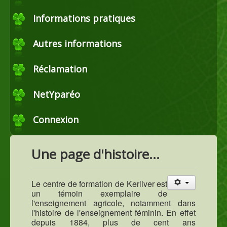
Commerce
Informations pratiques
Autres informations
Horticulture et maraîchage
Réclamation
Productions agricoles
NetYparéo
Connexion
Agroéquipement
Une page d'histoire...
Le centre de formation de Kerliver est
un témoin exemplaire de
l'enseignement agricole, notamment dans
l'histoire de l'enseignement féminin. En effet
depuis 1884, plus de cent ans