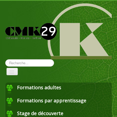
Rechercher
Toggle
Navigation
Formations adultes
Aménagement paysager
Formations par apprentissage
Travaux forestiers
Stage de découverte