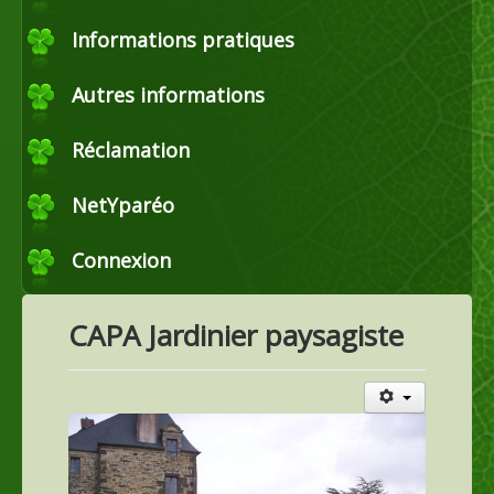
Commerce
Informations pratiques
Autres informations
Horticulture et maraîchage
Réclamation
Productions agricoles
NetYparéo
Connexion
Agroéquipement
CAPA Jardinier paysagiste