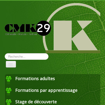
Rechercher
Toggle
Navigation
Formations adultes
Aménagement paysager
Formations par apprentissage
Travaux forestiers
Stage de découverte