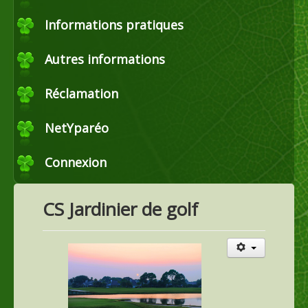
Commerce
Informations pratiques
Autres informations
Horticulture et maraîchage
Réclamation
Productions agricoles
NetYparéo
Connexion
Agroéquipement
CS Jardinier de golf