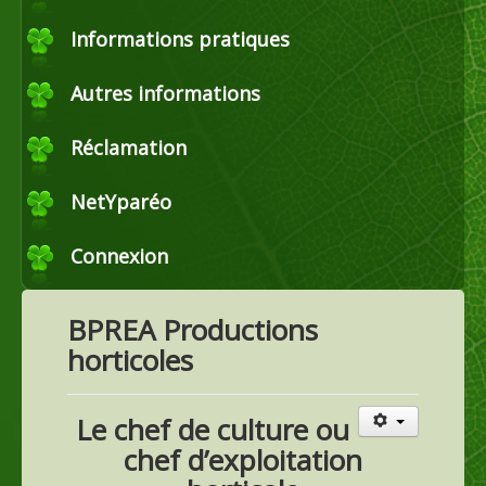
Commerce
Informations pratiques
Autres informations
Horticulture et maraîchage
Réclamation
Productions agricoles
NetYparéo
Connexion
Agroéquipement
BPREA Productions
horticoles
Le chef de culture ou
chef d’exploitation