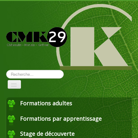
Rechercher
Toggle
Navigation
Formations adultes
Aménagement paysager
Formations par apprentissage
Travaux forestiers
Stage de découverte