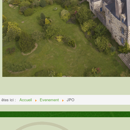
 êtes ici :
Accueil
Evenement
JPO