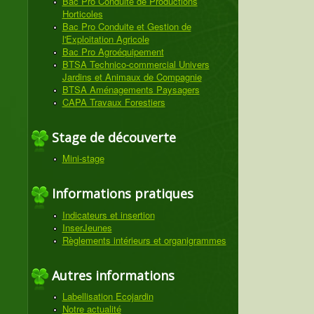
Bac Pro Conduite de Productions
Horticoles
Bac Pro Conduite et Gestion de
l'Exploitation Agricole
Bac Pro Agroéquipement
BTSA Technico-commercial Univers
Jardins et Animaux de Compagnie
BTSA Aménagements Paysagers
CAPA Travaux Forestiers
Stage de découverte
Mini-stage
Informations pratiques
Indicateurs et insertion
InserJeunes
Règlements intérieurs et organigrammes
Autres informations
Labellisation Ecojardin
Notre actualité