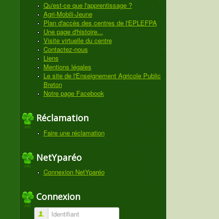
Qu'est-ce que l'apprentissage ?
Agri-Mobili-Jeune
Plan d'accès des centres de l'EPLEFPA
Une page d'histoire...
Visite virtuelle du centre
Contactez-nous
Liens
Mentions légales
Le site de l'Enseignement Agricole Public
Breton
Notre page Facebook
Réclamation
Faire une réclamation
NetYparéo
Connexion NetYparéo
Connexion
Identifiant