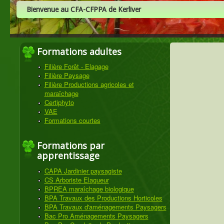
Bienvenue au CFA-CFPPA de Kerliver
Formations adultes
Filière Forêt - Elagage
Filière Paysage
Filière Productions agricoles et
maraîchage
Certiphyto
VAE
Formations courtes
Formations par
apprentissage
CAPA Jardinier paysagiste
CS Arboriste Elagueur
BPREA maraîchage biologique
BPA Travaux des Productions Horticoles
BPA Travaux d'aménagements Paysagers
Bac Pro Aménagements Paysagers